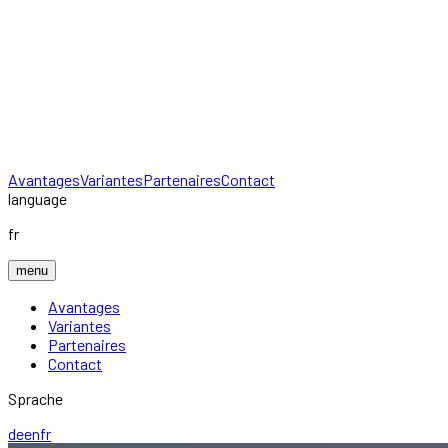
Avantages
Variantes
Partenaires
Contact
language
fr
menu
Avantages
Variantes
Partenaires
Contact
Sprache
de
en
fr